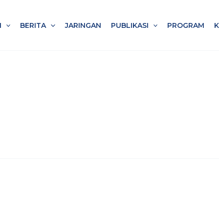
I
BERITA
JARINGAN
PUBLIKASI
PROGRAM