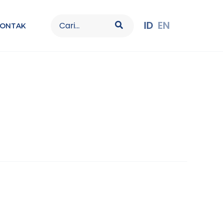
Search
ID
EN
KONTAK
for: