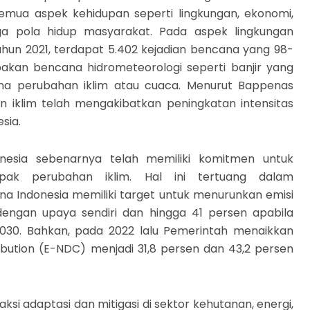
mua aspek kehidupan seperti lingkungan, ekonomi,
gga pola hidup masyarakat. Pada aspek lingkungan
ahun 2021, terdapat 5.402 kejadian bencana yang 98-
akan bencana hidrometeorologi seperti banjir yang
na perubahan iklim atau cuaca. Menurut Bappenas
n iklim telah mengakibatkan peningkatan intensitas
sia.
nesia sebenarnya telah memiliki komitmen untuk
pak perubahan iklim. Hal ini tertuang dalam
na Indonesia memiliki target untuk menurunkan emisi
ngan upaya sendiri dan hingga 41 persen apabila
2030. Bahkan, pada 2022 lalu Pemerintah menaikkan
bution (E-NDC) menjadi 31,8 persen dan 43,2 persen
ksi adaptasi dan mitigasi di sektor kehutanan, energi,