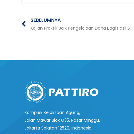
Prev
SEBELUMNYA
Kajian Praktik Baik Pengelolaan Dana Bagi Hasil Sumber Daya Alam Kehutanan Dana Reboisasi (DBH DR) dalam Mendukung Perhutanan Sosial di Provinsi Sumatera Barat
Komplek Kejaksaan Agung,
Jalan Mawar Blok G35, Pasar Minggu,
Jakarta Selatan 12520, Indonesia