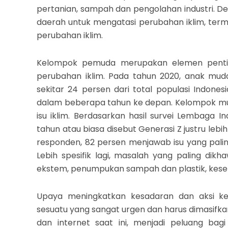
pertanian, sampah dan pengolahan industri. Dem
daerah untuk mengatasi perubahan iklim, ter
perubahan iklim.
Kelompok pemuda merupakan elemen pentin
perubahan iklim. Pada tahun 2020, anak mu
sekitar 24 persen dari total populasi Indone
dalam beberapa tahun ke depan. Kelompok muda 
isu iklim. Berdasarkan hasil survei Lembaga In
tahun atau biasa disebut Generasi Z justru lebi
responden, 82 persen menjawab isu yang palin
Lebih spesifik lagi, masalah yang paling dik
ekstem, penumpukan sampah dan plastik, keseh
Upaya meningkatkan kesadaran dan aksi k
sesuatu yang sangat urgen dan harus dimasifk
dan internet saat ini, menjadi peluang bag