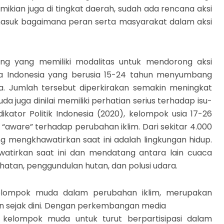
ikian juga di tingkat daerah, sudah ada rencana aksi
masuk bagaimana peran serta masyarakat dalam aksi
g yang memiliki modalitas untuk mendorong aksi
da Indonesia yang berusia 15-24 tahun menyumbang
sia. Jumlah tersebut diperkirakan semakin meningkat
juga dinilai memiliki perhatian serius terhadap isu-
dikator Politik Indonesia (2020), kelompok usia 17-26
h “aware” terhadap perubahan iklim. Dari sekitar 4.000
g mengkhawatirkan saat ini adalah lingkungan hidup.
hawatirkan saat ini dan mendatang antara lain cuaca
atan, penggundulan hutan, dan polusi udara.
elompok muda dalam perubahan iklim, merupakan
an sejak dini. Dengan perkembangan media
i kelompok muda untuk turut berpartisipasi dalam