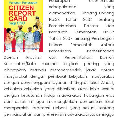
Penerapan disentralisasi
sebagaimana yang
diamanatkan Undang-Undang
No.32 Tahun 2004 tentang
Pemerintahan Daerah dan
Peraturan Pemerintah No.37
Tahun 2007 tentang Pembagian
Urusan Pemerintah Antara
Pemerintah, Pemerintahan
NU
Daerah Provinsi dan Pemerintahan Daerah
GGLE
NU
Kabupaten/Kota menjadi langkah penting yang
diharapkan mampu memperpendek ‘jarak’ antara
GGLE
masyarakat dengan pembuat kebijakan. masyarakat
dengan penyelenggara layanan di tingkat lokal. Alhasil,
NU
kebijakan-kebijakan yang dihasilkan akan lebih sesuai
dengan kebutuhan hidup masyarakat. Hubungan erat
GGLE
dan dekat ini juga memungkinkan pemerintah lokal
memperoleh informasi terbaru yang sesuai tentang
permasalahan dan preferensi masyarakatnya, sehingga