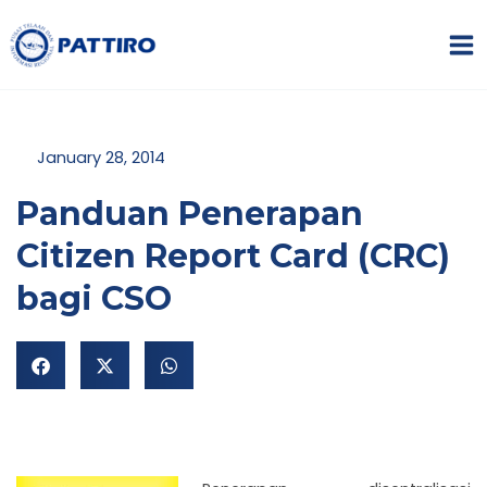
Lewati
MA
ke
ME
konten
January 28, 2014
Panduan Penerapan
Citizen Report Card (CRC)
NU
bagi CSO
GGLE
NU
GGLE
NU
GGLE