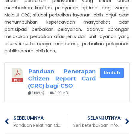
situasi perbaikan pelayanan yang sehat untuk
memberikan kualitas pelayanan optimal bagi warga.
Melalui CRC, situasi perbaikan layanan lebih lanjut akan
menumbuhkan kepercayaan masyarakat akan
partisipasi perbaikan pelayanan, adanya dorongan
melakukan perbaikan atas jenis dan unit layanan yang
disurvei serta upaya mendorong perbaikan pelayanan
publik secara lebih luas.
Panduan Penerapan
Unduh
Citizen Report Card
(CRC) bagi CSO
1 file(s)
3.29 MB
Prev
N
SEBELUMNYA
SELANJUTNYA
Panduan Pelatihan Citizen Report Card bagi CSO
Seri Keterbukaan Informasi: Modul Penguatan Kapasitas Masyarakat Dalam Mengakses Informasi