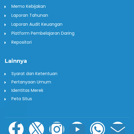
Memo Kebijakan
Laporan Tahunan
Laporan Audit Keuangan
Platform Pembelajaran Daring
Repositori
Lainnya
Syarat dan Ketentuan
Pertanyaan Umum
Identitas Merek
Peta Situs
F
I
I
P
Y
W
E