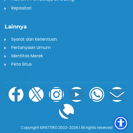
Repositori
Lainnya
Syarat dan Ketentuan
Pertanyaan Umum
Identitas Merek
Peta Situs
F
I
I
P
Y
W
E
a
c
n
h
o
h
n
c
o
s
o
u
a
v
Copyright ©PATTIRO 2002-2026 | All rights reserved