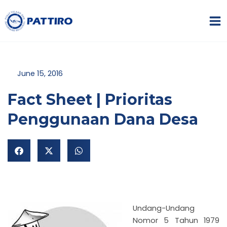
Lewati
MA
ke
ME
konten
June 15, 2016
Fact Sheet | Prioritas
Penggunaan Dana Desa
NU
GGLE
NU
GGLE
NU
Undang-Undang
GGLE
Nomor 5 Tahun 1979