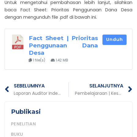
Untuk mengetahui pembahasan lebih lanjut, silahkan
baca Fact Sheet: Prioritas Penggunaan Dana Desa
dengan mengunduh file .pdf di bawah ini.
Fact Sheet | Prioritas
Unduh
Penggunaan Dana
Desa
1 file(s)
1.42 MB
Prev
N
SEBELUMNYA
SELANJUTNYA
Laporan Auditor Independen 2015
Pembelajaraan | Kesuksesan Aktivis Difabel Tingkatkan Akses Difabel dan Masyarakat Miskin di Lombok Barat Terhadap Kepesertaan BPJS Kesehatan
Publikasi
PENELITIAN
BUKU