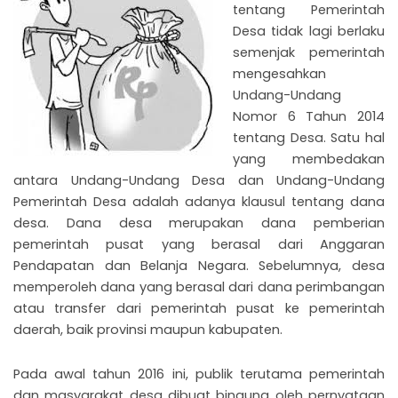
tentang Pemerintah
Desa tidak lagi berlaku
semenjak pemerintah
mengesahkan
Undang-Undang
Nomor 6 Tahun 2014
tentang Desa. Satu hal
yang membedakan
NU
antara Undang-Undang Desa dan Undang-Undang
Pemerintah Desa adalah adanya klausul tentang dana
GGLE
NU
desa. Dana desa merupakan dana pemberian
pemerintah pusat yang berasal dari Anggaran
GGLE
Pendapatan dan Belanja Negara. Sebelumnya, desa
memperoleh dana yang berasal dari dana perimbangan
NU
atau transfer dari pemerintah pusat ke pemerintah
GGLE
daerah, baik provinsi maupun kabupaten.
Pada awal tahun 2016 ini, publik terutama pemerintah
dan masyarakat desa dibuat bingung oleh pernyataan