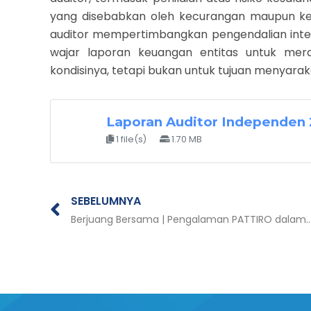
yang disebabkan oleh kecurangan maupun kesa
auditor mempertimbangkan pengendalian inte
wajar laporan keuangan entitas untuk mer
kondisinya, tetapi bukan untuk tujuan menyaraka
Laporan Auditor Independen 
1 file(s)
1.70 MB
Prev
SEBELUMNYA
Berjuang Bersama | Pengalaman PATTIRO dalam Pendampingan dan Advokasi Kebijakan Menuju Pelayanan P