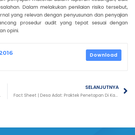
lahan. Dalam melakukan penilaian risiko tersebut,
rnal yang relevan dengan penyusunan dan penyajian
ancang prosedur audit yang tepat sesuai dengan
n opini.
2016
Download
N
SELANJUTNYA
ublik Yang Ramah Disabilitas
Fact Sheet | Desa Adat: Praktek Penetapan Di Kabupaten Siak