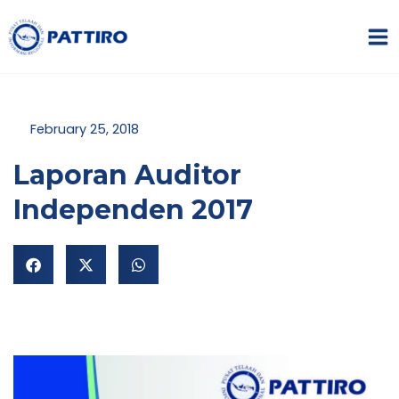
Lewati
MA
ke
ME
konten
February 25, 2018
Laporan Auditor
Independen 2017
NU
GGLE
NU
GGLE
NU
GGLE