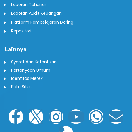
Laporan Tahunan
Laporan Audit Keuangan
Platform Pembelajaran Daring
Repositori
Lainnya
Syarat dan Ketentuan
Pertanyaan Umum
Identitas Merek
Peta Situs
F
I
I
P
Y
W
E
a
c
n
h
o
h
n