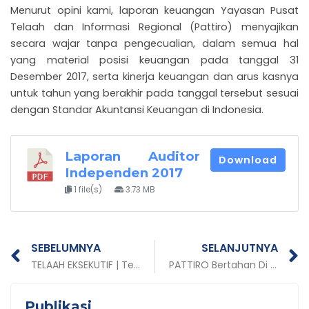
Menurut opini kami, laporan keuangan Yayasan Pusat
Telaah dan Informasi Regional (Pattiro) menyajikan
secara wajar tanpa pengecualian, dalam semua hal
yang material posisi keuangan pada tanggal 31
Desember 2017, serta kinerja keuangan dan arus kasnya
untuk tahun yang berakhir pada tanggal tersebut sesuai
dengan Standar Akuntansi Keuangan di Indonesia.
Laporan Auditor
Download
Independen 2017
1 file(s)
3.73 MB
Prev
N
SEBELUMNYA
SELANJUTNYA
TELAAH EKSEKUTIF | Tentang Penanggulangan Tuberkulosis di 4 Kabupaten/Kota
PATTIRO Bertahan Di Peringkat 34 Dalam Think Tank Dunia
Publikasi