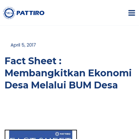
Lewati
MA
ke
ME
konten
April 5, 2017
Fact Sheet :
Membangkitkan Ekonomi
NU
Desa Melalui BUM Desa
GGLE
NU
GGLE
NU
GGLE