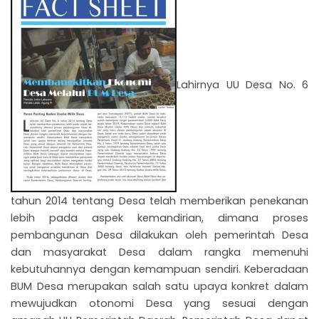
Lahirnya UU Desa No. 6
NU
GGLE
NU
GGLE
tahun 2014 tentang Desa telah memberikan penekanan
lebih pada aspek kemandirian, dimana proses
NU
pembangunan Desa dilakukan oleh pemerintah Desa
dan masyarakat Desa dalam rangka memenuhi
GGLE
kebutuhannya dengan kemampuan sendiri. Keberadaan
BUM Desa merupakan salah satu upaya konkret dalam
mewujudkan otonomi Desa yang sesuai dengan