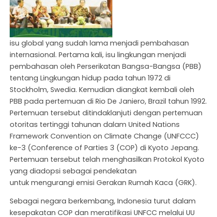
isu global yang sudah lama menjadi pembahasan
internasional. Pertama kali, isu lingkungan menjadi
pembahasan oleh Perserikatan Bangsa-Bangsa (PBB)
tentang Lingkungan hidup pada tahun 1972 di
Stockholm, Swedia. Kemudian diangkat kembali oleh
NU
PBB pada pertemuan di Rio De Janiero, Brazil tahun 1992.
Pertemuan tersebut ditindaklanjuti dengan pertemuan
GGLE
NU
otoritas tertinggi tahunan dalam United Nations
Framework Convention on Climate Change (UNFCCC)
GGLE
ke-3 (Conference of Parties 3 (COP) di Kyoto Jepang.
NU
Pertemuan tersebut telah menghasilkan Protokol Kyoto
yang diadopsi sebagai pendekatan
GGLE
untuk mengurangi emisi Gerakan Rumah Kaca (GRK).
Sebagai negara berkembang, Indonesia turut dalam
kesepakatan COP dan meratifikasi UNFCC melalui UU