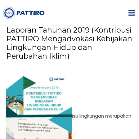
Lewati
Name*
Email*
Situs
MA
ke
Web
ME
konten
Laporan Tahunan 2019 (Kontribusi
PATTIRO Mengadvokasi Kebijakan
Lingkungan Hidup dan
Perubahan Iklim)
NU
GGLE
NU
GGLE
Isu lingkungan merupakan
NU
GGLE