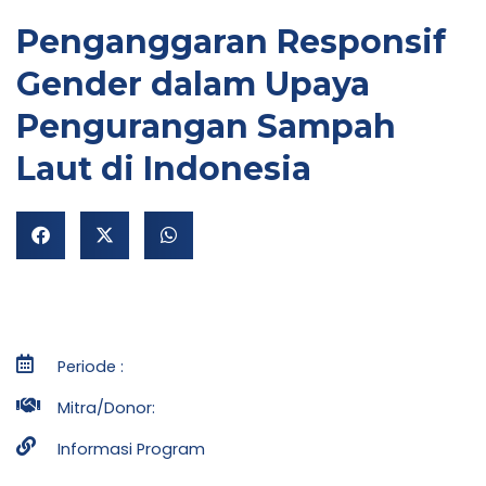
Penganggaran Responsif
Gender dalam Upaya
Pengurangan Sampah
Laut di Indonesia
NU
GGLE
NU
GGLE
NU
Periode :
GGLE
Mitra/Donor:
Informasi Program