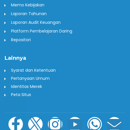
Memo Kebijakan
Laporan Tahunan
Laporan Audit Keuangan
Platform Pembelajaran Daring
Repositori
Lainnya
Syarat dan Ketentuan
Pertanyaan Umum
Identitas Merek
Peta Situs
F
I
I
P
Y
W
E