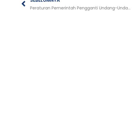
SEBELUMNYA
Peraturan Pemerintah Pengganti Undang-Undang Republik Indonesia Nomor 1 Tahun 2014 Tentang Pemilihan Gubernur, Bupati, dan Walikota; dan Peraturan Pemerintah Pengganti Undang-Undang Republik Indonesia Nomor 2 tahun 2014 tentang Perubahan UU Nomor 23 tahun 2014 tentang Pemerintahan Daerah