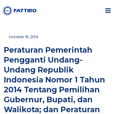
Lewati
MA
ke
ME
konten
October 16, 2014
Peraturan Pemerintah
Pengganti Undang-
NU
Undang Republik
GGLE
NU
Indonesia Nomor 1 Tahun
GGLE
2014 Tentang Pemilihan
NU
Gubernur, Bupati, dan
Walikota; dan Peraturan
GGLE