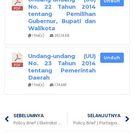
Unduh
No. 22 Tahun 2014
tentang Pemilihan
Gubernur, Bupati dan
Walikota
1 file(s)
351.14 KB
Undang-undang (UU)
Unduh
No. 23 Tahun 2014
tentang Pemerintah
Daerah
1 file(s)
1.74 MB
Prev
N
SEBELUMNYA
SELANJUTNYA
Policy Brief | Ekstraksi Pengalaman Melaksanakan Kebijakan PPRG di Daerah
Policy Brief | Partisipasi Masyarakat Sangat Menentukan Keberhasilan Promosi Kesehatan