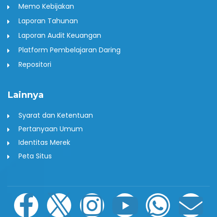
Memo Kebijakan
Laporan Tahunan
Laporan Audit Keuangan
Platform Pembelajaran Daring
Repositori
Lainnya
Syarat dan Ketentuan
Pertanyaan Umum
Identitas Merek
Peta Situs
F
I
I
P
Y
W
E