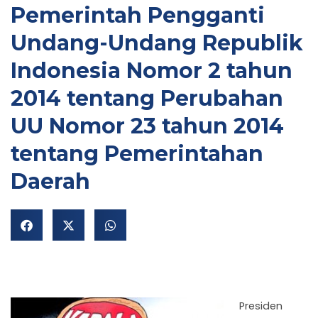
Pemerintah Pengganti
Undang-Undang Republik
Indonesia Nomor 2 tahun
2014 tentang Perubahan
UU Nomor 23 tahun 2014
NU
tentang Pemerintahan
GGLE
NU
Daerah
GGLE
NU
GGLE
Presiden