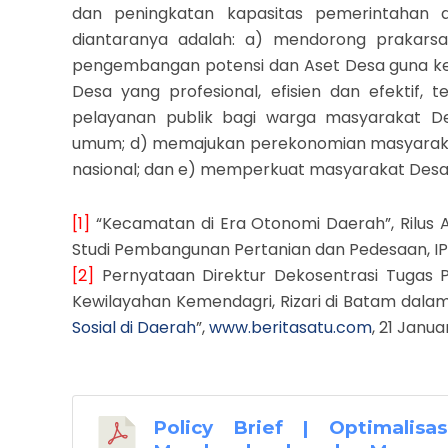
dan peningkatan kapasitas pemerintahan d
diantaranya adalah: a) mendorong prakarsa
pengembangan potensi dan Aset Desa guna k
Desa yang profesional, efisien dan efektif,
pelayanan publik bagi warga masyarakat 
umum; d) memajukan perekonomian masyarak
nasional; dan e) memperkuat masyarakat Des
[1]
“Kecamatan di Era Otonomi Daerah”, Rilus A.
Studi Pembangunan Pertanian dan Pedesaan, IP
[2]
Pernyataan Direktur Dekosentrasi Tugas P
Kewilayahan Kemendagri, Rizari di Batam dalam
Sosial di Daerah
”,
www.beritasatu.com
, 21 Januar
Policy Brief | Optimalis