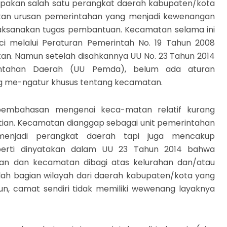
akan salah satu perangkat daerah kabupaten/kota
an urusan pemerintahan yang menjadi kewenangan
laksanakan tugas pembantuan. Kecamatan selama ini
nci melalui Peraturan Pemerintah No. 19 Tahun 2008
n. Namun setelah disahkannya UU No. 23 Tahun 2014
intahan Daerah (UU Pemda), belum ada aturan
g me-ngatur khusus tentang kecamatan.
embahasan mengenai keca-matan relatif kurang
ian. Kecamatan dianggap sebagai unit pemerintahan
menjadi perangkat daerah tapi juga mencakup
eperti dinyatakan dalam UU 23 Tahun 2014 bahwa
an dan kecamatan dibagi atas kelurahan dan/atau
alah bagian wilayah dari daerah kabupaten/kota yang
un, camat sendiri tidak memiliki wewenang layaknya