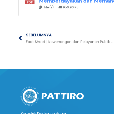
Memberdayakan dan Memand
1 file(s)
950.90 KB
Prev
SEBELUMNYA
Fact Sheet | Kewenangan dan Pelayanan Publik Desa
Komplek Kejaksaan Agung,