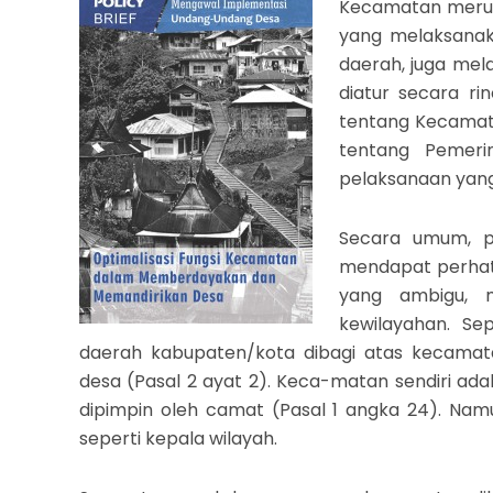
Kecamatan merup
yang melaksanak
daerah, juga me
diatur secara ri
tentang Kecamata
tentang Pemer
pelaksanaan yan
Secara umum, p
mendapat perhat
yang ambigu, 
kewilayahan. S
daerah kabupaten/kota dibagi atas kecamat
desa (Pasal 2 ayat 2). Keca-matan sendiri ad
dipimpin oleh camat (Pasal 1 angka 24). Nam
seperti kepala wilayah.