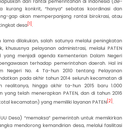
puskan dari rantai pemerintahan di Indonesia (
de-
a kurang konkrit, “hanya” sebatas koordinasi dan
ng-gap akan memperpanjang rantai birokrasi, atau
[1]
tingkat desa
.
lama dilakukan, salah satunya melalui peningkatan
, khususnya pelayanan administrasi, melalui PATEN
n) yang menjadi agenda Kementerian Dalam Negeri
engawasan terhadap pemerintahan daerah. Hal ini
lam Negeri No. 4 Ta-hun 2010 tentang Pelayanan
datkan pada akhir tahun 2014 seluruh kecamatan di
realitanya, hingga akhir ta-hun 2015 baru 1.000
an yang telah menerapkan PATEN, dan di tahun 2016
[2]
 total kecamatan) yang memiliki layanan PATEN
.
 (UU Desa) “memaksa” pemerintah untuk memikirkan
gka mendorong kemandirian desa, melalui fasilitasi