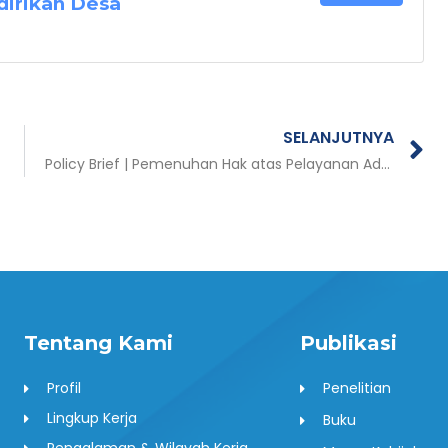
irikan Desa
N
SELANJUTNYA
Policy Brief | Pemenuhan Hak atas Pelayanan Administrasi Kependudukan dan Catatan Sipil bagi Penyandang Disabilitas
Tentang Kami
Publikasi
Profil
Penelitian
Lingkup Kerja
Buku