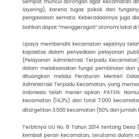
Sempat muncul dorongan agar kecamatan diha
layering
), karena tugas pokok dan fungsiny
pengawasan semata. Keberadaannya juga dia
bahkan dapat “menggerogoti” otonomi lokal di 
Upaya membenahi kecamatan sejatinya telah 
kapasitas dalam penyediaan pelayanan publik
(Pelayanan Administrasi Terpadu Kecamata
dalam melaksanakan fungsi pembinaan dan p
dituangkan melalui Peraturan Menteri Da
Administrasi Terpadu Kecamatan, yang meman
Indonesia telah mener-apkan PATEN. Namun 
kecamatan (14,3%) dari total 7.000 kecamat
ditargetkan 3.500 kecamatan (50% dari jumlah
Terbitnya UU No. 6 Tahun 2014 tentang Desa
kembali peran kecamatan, terutama dalam ran