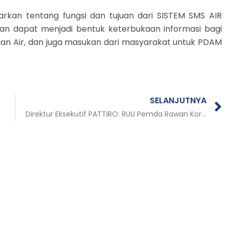
kan tentang fungsi dan tujuan dari SISTEM SMS AIR
an dapat menjadi bentuk keterbukaan informasi bagi
gan Air, dan juga masukan dari masyarakat untuk PDAM
SELANJUTNYA
Direktur Eksekutif PATTIRO: RUU Pemda Rawan Korupsi, Kepala Daerah Miliki Hak Teken APBD Tanpa Persetujuan DPRD