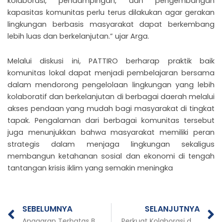
kolaborasi, pendampingan, dan pengembangan
kapasitas komunitas perlu terus dilakukan agar gerakan
lingkungan berbasis masyarakat dapat berkembang
lebih luas dan berkelanjutan.” ujar Arga.
Melalui diskusi ini, PATTIRO berharap praktik baik
komunitas lokal dapat menjadi pembelajaran bersama
dalam mendorong pengelolaan lingkungan yang lebih
kolaboratif dan berkelanjutan di berbagai daerah melalui
akses pendaan yang mudah bagi masyarakat di tingkat
tapak. Pengalaman dari berbagai komunitas tersebut
juga menunjukkan bahwa masyarakat memiliki peran
strategis dalam menjaga lingkungan sekaligus
membangun ketahanan sosial dan ekonomi di tengah
tantangan krisis iklim yang semakin meningka
Prev
N
SEBELUMNYA
SELANJUTNYA
Anggaran Terbatas Bukan Menjadi Hambatan, PATTIRO dan LTKL Bahas Strategi Pengelolaan Sampah dari Sumber
Perkuat Kolaborasi dan Prioritas Kerja, PATTIRO Gelar Team Building & Evaluasi Rencana Kerja 2026