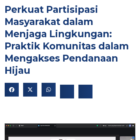
Perkuat Partisipasi
Masyarakat dalam
Menjaga Lingkungan:
Praktik Komunitas dalam
Mengakses Pendanaan
NU
Hijau
GGLE
NU
GGLE
NU
GGLE